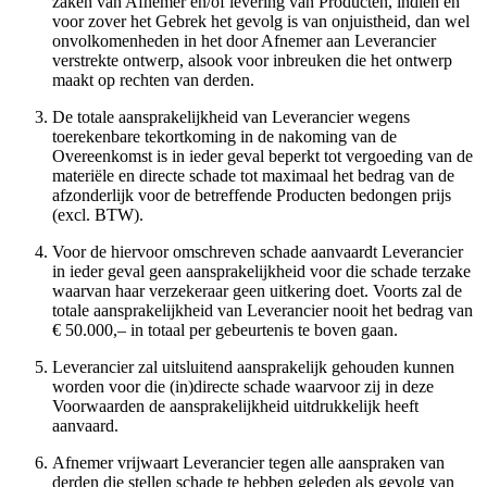
zaken van Afnemer en/of levering van Producten, indien en
voor zover het Gebrek het gevolg is van onjuistheid, dan wel
onvolkomenheden in het door Afnemer aan Leverancier
verstrekte ontwerp, alsook voor inbreuken die het ontwerp
maakt op rechten van derden.
De totale aansprakelijkheid van Leverancier wegens
toerekenbare tekortkoming in de nakoming van de
Overeenkomst is in ieder geval beperkt tot vergoeding van de
materiële en directe schade tot maximaal het bedrag van de
afzonderlijk voor de betreffende Producten bedongen prijs
(excl. BTW).
Voor de hiervoor omschreven schade aanvaardt Leverancier
in ieder geval geen aansprakelijkheid voor die schade terzake
waarvan haar verzekeraar geen uitkering doet. Voorts zal de
totale aansprakelijkheid van Leverancier nooit het bedrag van
€ 50.000,– in totaal per gebeurtenis te boven gaan.
Leverancier zal uitsluitend aansprakelijk gehouden kunnen
worden voor die (in)directe schade waarvoor zij in deze
Voorwaarden de aansprakelijkheid uitdrukkelijk heeft
aanvaard.
Afnemer vrijwaart Leverancier tegen alle aanspraken van
derden die stellen schade te hebben geleden als gevolg van