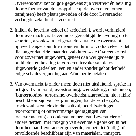
Overeenkomst benodigde gegevens zijn verstrekt én betaling
door Afnemer van de koopprijs c.q. de overeengekomen
termijn(en) heeft plaatsgevonden of de door Leverancier
verlangde zekerheid is verstrekt.
Indien de levering geheel of gedeeltelijk wordt verhinderd
door overmacht, is Leverancier gerechtigd de levering op te
schorten, alsook – in het geval de situatie die overmacht
oplevert langer dan drie maanden duurt of zodra zeker is dat
die langer dan drie maanden zal duren – de Overeenkomst
voor zover niet uitgevoerd, geheel dan wel gedeeltelijk te
ontbinden en betaling te vorderen terzake van de wel
uitgevoerde gedeelten, een en ander zonder gehoudenheid
enige schadevergoeding aan Afnemer te betalen.
Van overmacht is onder meer, doch niet uitsluitend, sprake in
het geval van brand, overstroming, werkstaking, epidemieën,
(burger)oorlog, terrorisme, overheidsmaatregelen, niet (tijdig)
beschikbaar zijn van vergunningen, handelsembargo's,
arbeidsonlusten, elektriciteitsuitval, bedrijfsstoringen,
tekortkoming of onrechtmatige gedragingen van
toeleverancier(s) en onderaannemers van Leverancier of
andere derden, met inbegrip van eventuele gebreken in het
door hen aan Leverancier geleverde, en het niet (tijdig) of
onvoldoende beschikbaar zijn van materialen, transport,