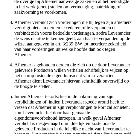
de overige bij Afnemer aanwezige zaken en al het benodigde
in het werk (doen) stellen om vermenging, natrekking of
zaakvorming te voorkomen.
Afnemer verbindt zich vorderingen die hij tegen zijn afnemers
verkrijgt niet aan derden te cederen of te verpanden en
verbindt zich voorts bedoelde vorderingen, zodra Leverancier
de wens daartoe te kennen geeft, aan haar te verpanden op de
wijze, aangegeven in art. 3:239 BW tot meerdere zekerheid
van haar vorderingen uit welke hoofde dan ook tegen
Afnemer.
Afnemer is gehouden derden die zich op de door Leverancier
geleverde Producten willen verhalen schriftelijk te wijzen op
het daarop rustende eigendomsrecht van Leverancier.
Afnemer dient Leverancier hiervan schriftelijk onverwijld op
de hoogte te stellen.
Indien Afnemer tekortschiet in de nakoming van zijn
verplichtingen of, indien Leverancier goede grond heeft te
vrezen dat Afnemer in zijn verplichtingen te kort zal schieten,
kan Leverancier het door haar gemaakte
eigendomsvoorbehoud inroepen, in welk geval Afnemer
verplicht is desgevraagd onmiddellijk en kosteloos de
geleverde Producten in de feitelijke macht van Leverancier te