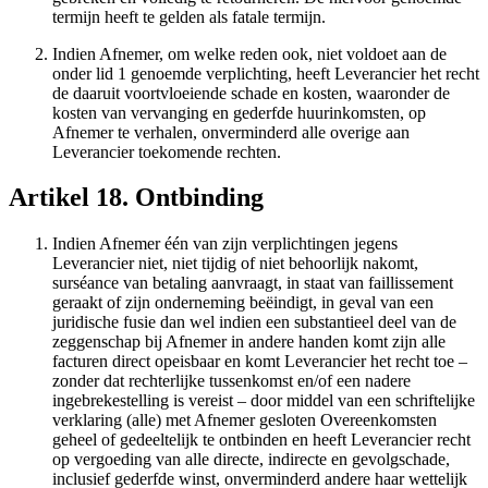
termijn heeft te gelden als fatale termijn.
Indien Afnemer, om welke reden ook, niet voldoet aan de
onder lid 1 genoemde verplichting, heeft Leverancier het recht
de daaruit voortvloeiende schade en kosten, waaronder de
kosten van vervanging en gederfde huurinkomsten, op
Afnemer te verhalen, onverminderd alle overige aan
Leverancier toekomende rechten.
Artikel 18. Ontbinding
Indien Afnemer één van zijn verplichtingen jegens
Leverancier niet, niet tijdig of niet behoorlijk nakomt,
surséance van betaling aanvraagt, in staat van faillissement
geraakt of zijn onderneming beëindigt, in geval van een
juridische fusie dan wel indien een substantieel deel van de
zeggenschap bij Afnemer in andere handen komt zijn alle
facturen direct opeisbaar en komt Leverancier het recht toe –
zonder dat rechterlijke tussenkomst en/of een nadere
ingebrekestelling is vereist – door middel van een schriftelijke
verklaring (alle) met Afnemer gesloten Overeenkomsten
geheel of gedeeltelijk te ontbinden en heeft Leverancier recht
op vergoeding van alle directe, indirecte en gevolgschade,
inclusief gederfde winst, onverminderd andere haar wettelijk