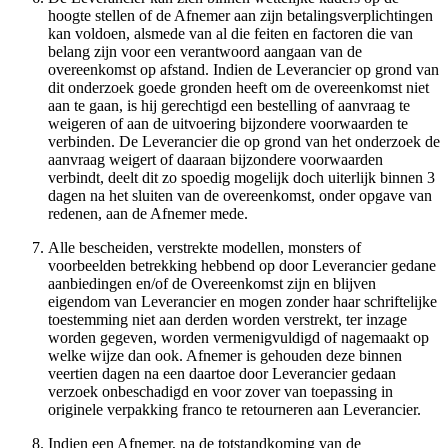
hoogte stellen of de Afnemer aan zijn betalingsverplichtingen
kan voldoen, alsmede van al die feiten en factoren die van
belang zijn voor een verantwoord aangaan van de
overeenkomst op afstand. Indien de Leverancier op grond van
dit onderzoek goede gronden heeft om de overeenkomst niet
aan te gaan, is hij gerechtigd een bestelling of aanvraag te
weigeren of aan de uitvoering bijzondere voorwaarden te
verbinden. De Leverancier die op grond van het onderzoek de
aanvraag weigert of daaraan bijzondere voorwaarden
verbindt, deelt dit zo spoedig mogelijk doch uiterlijk binnen 3
dagen na het sluiten van de overeenkomst, onder opgave van
redenen, aan de Afnemer mede.
Alle bescheiden, verstrekte modellen, monsters of
voorbeelden betrekking hebbend op door Leverancier gedane
aanbiedingen en/of de Overeenkomst zijn en blijven
eigendom van Leverancier en mogen zonder haar schriftelijke
toestemming niet aan derden worden verstrekt, ter inzage
worden gegeven, worden vermenigvuldigd of nagemaakt op
welke wijze dan ook. Afnemer is gehouden deze binnen
veertien dagen na een daartoe door Leverancier gedaan
verzoek onbeschadigd en voor zover van toepassing in
originele verpakking franco te retourneren aan Leverancier.
Indien een Afnemer, na de totstandkoming van de