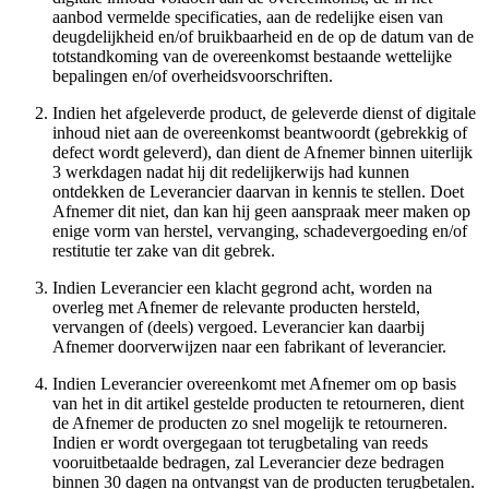
aanbod vermelde specificaties, aan de redelijke eisen van
deugdelijkheid en/of bruikbaarheid en de op de datum van de
totstandkoming van de overeenkomst bestaande wettelijke
bepalingen en/of overheidsvoorschriften.
Indien het afgeleverde product, de geleverde dienst of digitale
inhoud niet aan de overeenkomst beantwoordt (gebrekkig of
defect wordt geleverd), dan dient de Afnemer binnen uiterlijk
3 werkdagen nadat hij dit redelijkerwijs had kunnen
ontdekken de Leverancier daarvan in kennis te stellen. Doet
Afnemer dit niet, dan kan hij geen aanspraak meer maken op
enige vorm van herstel, vervanging, schadevergoeding en/of
restitutie ter zake van dit gebrek.
Indien Leverancier een klacht gegrond acht, worden na
overleg met Afnemer de relevante producten hersteld,
vervangen of (deels) vergoed. Leverancier kan daarbij
Afnemer doorverwijzen naar een fabrikant of leverancier.
Indien Leverancier overeenkomt met Afnemer om op basis
van het in dit artikel gestelde producten te retourneren, dient
de Afnemer de producten zo snel mogelijk te retourneren.
Indien er wordt overgegaan tot terugbetaling van reeds
vooruitbetaalde bedragen, zal Leverancier deze bedragen
binnen 30 dagen na ontvangst van de producten terugbetalen.