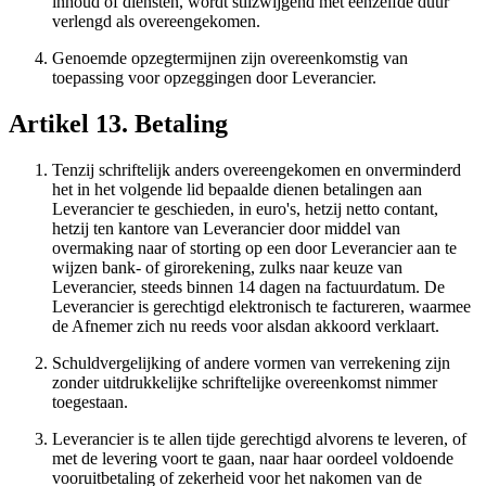
inhoud of diensten, wordt stilzwijgend met eenzelfde duur
verlengd als overeengekomen.
Genoemde opzegtermijnen zijn overeenkomstig van
toepassing voor opzeggingen door Leverancier.
Artikel 13. Betaling
Tenzij schriftelijk anders overeengekomen en onverminderd
het in het volgende lid bepaalde dienen betalingen aan
Leverancier te geschieden, in euro's, hetzij netto contant,
hetzij ten kantore van Leverancier door middel van
overmaking naar of storting op een door Leverancier aan te
wijzen bank- of girorekening, zulks naar keuze van
Leverancier, steeds binnen 14 dagen na factuurdatum. De
Leverancier is gerechtigd elektronisch te factureren, waarmee
de Afnemer zich nu reeds voor alsdan akkoord verklaart.
Schuldvergelijking of andere vormen van verrekening zijn
zonder uitdrukkelijke schriftelijke overeenkomst nimmer
toegestaan.
Leverancier is te allen tijde gerechtigd alvorens te leveren, of
met de levering voort te gaan, naar haar oordeel voldoende
vooruitbetaling of zekerheid voor het nakomen van de