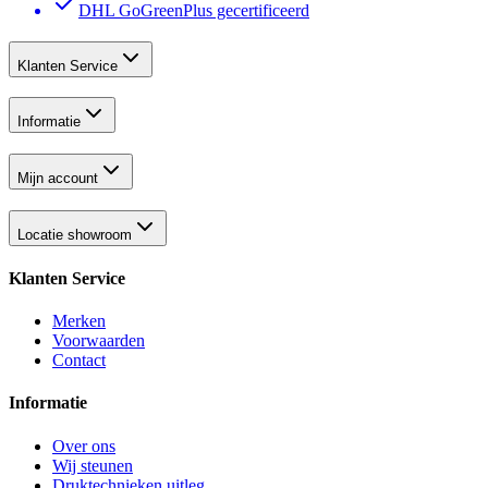
DHL GoGreenPlus gecertificeerd
Klanten Service
Informatie
Mijn account
Locatie showroom
Klanten Service
Merken
Voorwaarden
Contact
Informatie
Over ons
Wij steunen
Druktechnieken uitleg